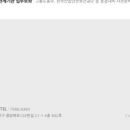
관계기관 업무보좌
: 고용노동부, 한국산업안전보건공단 등 점검대비 사전준
TEL :
1588-8393
 용암북로120번길 21-1 4층 402호
Co