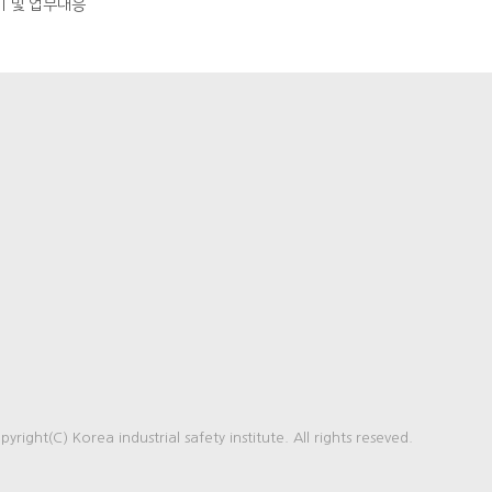
비 및 업무대응
pyright(C) Korea industrial safety institute. All rights reseved.