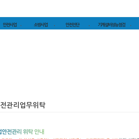
안전사업
소방사업
안전진단
기계설비성능점검
안전관리업무위탁
소방시설점검
연구실 안전점검 및
기계설비성능점검
중
정밀안전진단
컨
위험성 평가
소방안전관리대행
기계성능점검실적
연구실 정밀안전
중
위험성평가 실적
소방시설공사
진단 실적
이
근골격계 유해요인
산업안전진단
P
조사
산업안전진단 실적
P
컨
전관리업무위탁