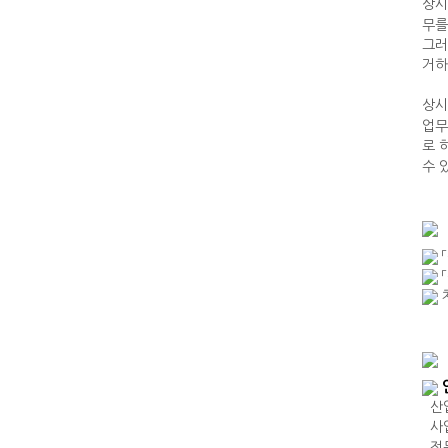
상
무를
그러
거하
상시
업무
로 
수 
「
산업
사업
전문