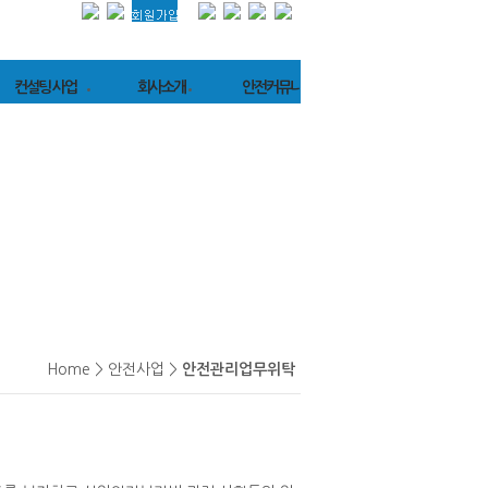
컨설팅 사업
회사소개
안전커뮤니티
대재해처벌법
인사말
공지사항
설팅
회사연혁
재해속보
대재해처벌법
기관현황/조직도
자료실
행 평가
장비보유현황
Q&A
SM
(공정안전보고서)
오시는길
SM
(이행수준컨설팅)
설팅실적
Home > 안전사업 >
안전관리업무위탁