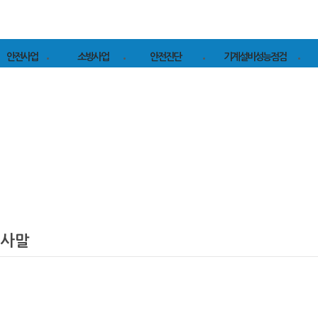
안전사업
소방사업
안전진단
기계설비성능점검
안전관리업무위탁
소방시설점검
연구실 안전점검 및
기계설비성능점검
중
정밀안전진단
컨
위험성 평가
소방안전관리대행
기계성능점검실적
연구실 정밀안전
중
위험성평가 실적
소방시설공사
진단 실적
이
근골격계 유해요인
산업안전진단
P
조사
산업안전진단 실적
P
컨
사말