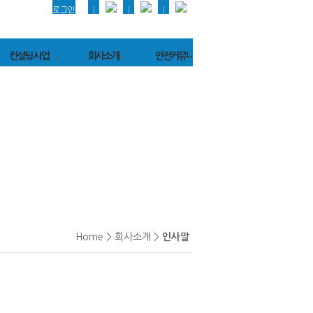
컨설팅 사업
회사소개
안전커뮤니티
대재해처벌법
인사말
공지사항
설팅
회사연혁
재해속보
대재해처벌법
기관현황/조직도
자료실
행 평가
장비보유현황
Q&A
SM
(공정안전보고서)
오시는길
SM
(이행수준컨설팅)
설팅실적
Home > 회사소개 >
인사말