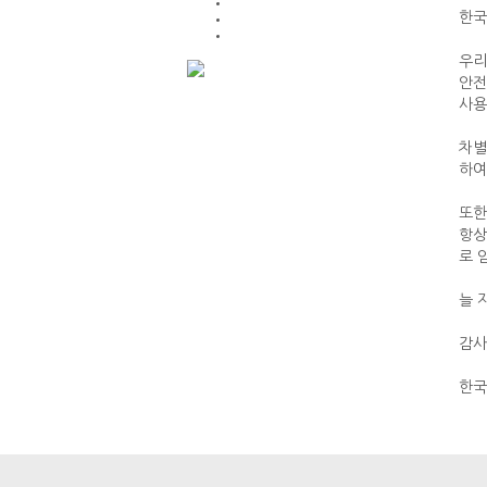
한국
우리
안전
사용
차별
하여
또한
항상
로 
늘 
감사
한국