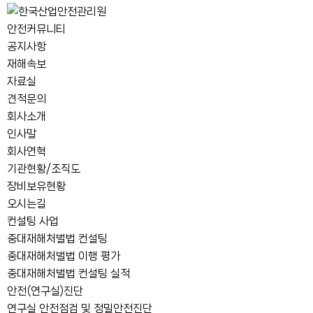
안전커뮤니티
공지사항
재해속보
자료실
견적문의
회사소개
인사말
회사연혁
기관현황/조직도
장비보유현황
오시는길
컨설팅 사업
중대재해처벌법 컨설팅
중대재해처벌법 이행 평가
중대재해처벌법 컨설팅 실적
안전(연구실)진단
연구실 안전점검 및 정밀안전진단