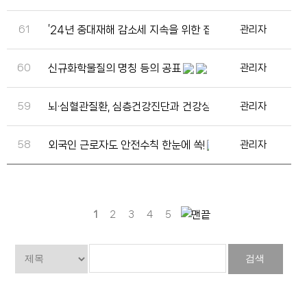
61
’24년 중대재해 감소세 지속을 위한 집중 점검
관리자
60
신규화학물질의 명칭 등의 공표
관리자
59
뇌·심혈관질환, 심층건강진단과 건강상담을 지원받아 예방하
관리자
58
외국인 근로자도 안전수칙 한눈에 쏙!
관리자
1
2
3
4
5