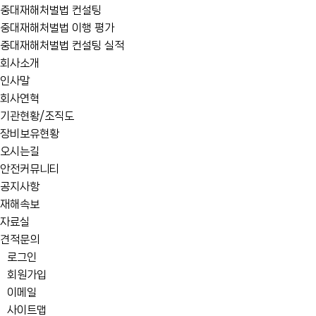
중대재해처벌법 컨설팅
중대재해처벌법 이행 평가
중대재해처벌법 컨설팅 실적
회사소개
인사말
회사연혁
기관현황/조직도
장비보유현황
오시는길
안전커뮤니티
공지사항
재해속보
자료실
견적문의
로그인
회원가입
이메일
사이트맵