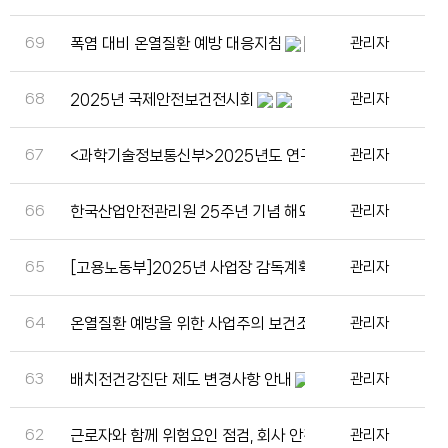
69
폭염 대비 온열질환 예방 대응지침
관리자
68
2025년 국제안전보건전시회
관리자
67
<과학기술정보통신부>2025년도 연구실 환경개선 지원사업
관리자
66
한국산업안전관리원 25주년 기념 해외 워크샵
관리자
65
[고용노동부]2025년 사업장 감독계획 발표
관리자
64
온열질환 예방을 위한 사업주의 보건조치 사항을 정한 입법
관리자
63
배치전건강진단 제도 변경사항 안내
관리자
62
근로자와 함께 위험요인 점검, 회사 안전수준 향상
관리자