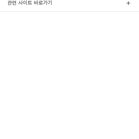
관련 사이트 바로가기
고용노동부/산하기관
정부기관
산
업
재
해
예
방
(44429) 울산광역시 중구 종가로 400 성안동
안
전
사이트 이용 문의 (평일 09시~18시)
보
건
국번없이 1566-2216
공
단
안전보건공단 사업·업무 문의 (평일 09시~18시)
고객만족센터 1644-4544 / 052-703-0500