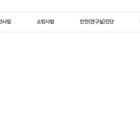
전사업
소방사업
안전(연구실)진단
안전커뮤니티